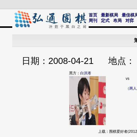
首页
最新棋局
最佳棋
周刊
定式
布局
对弈
日期：2008-04-21 
黑方：
白洪淅
vs
（两人
上载：围棋爱好者(2012