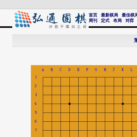
首页
最新棋局
最佳棋
周刊
定式
布局
对弈