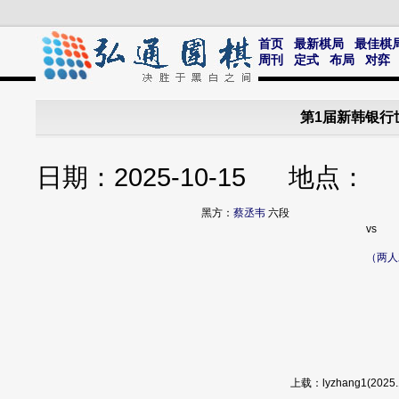
首页
最新棋局
最佳棋
周刊
定式
布局
对弈
第1届新韩银行
日期：2025-10-15 地点
黑方：
蔡丞韦
六段
vs
（两人
上载：lyzhang1(20