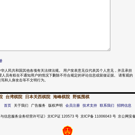
册
华人民共和国其他各项有关法律法规。 用户发表意见仅代表其个人意见，并且承担
理人员有权在不通知用户的情况下删除不符合规定的评论信息或留做证据。 请客观的
漫骂和人身攻击等不文明行为。
院
台湾棋院
日本关西棋院
海峰棋院
野狐围棋
首页
关于我们 广告服务 版权声明
会员注册
技术支持
联系我们
招聘信息
服务业务经营许可证》京ICP证 120573 号 京ICP备 11006043 号 京公网安备 11