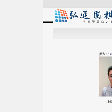
黑方：
张
上载