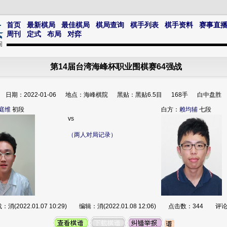
首页
最新棋局
最佳棋局
棋局查询
棋手列表
棋手资料
赛事直
周刊
定式
布局
对弈
第14届台湾海峰杯职业围棋赛64强战
日期：2022-01-06 地点：海峰棋院 黑贴：黑贴6.5目 168手 白中盘胜
庭维
初段
白方：
赖均辅
七段
vs
（两人对局记录）
：消(2022.01.07 10:29) 编辑：消(2022.01.08 12:06) 点击数：344 评