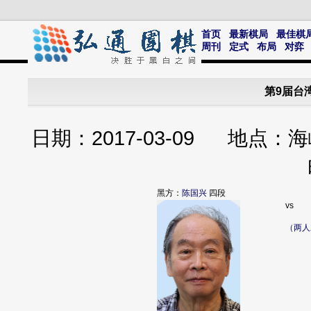
首页
最新棋局
最佳棋
周刊
定式
布局
对弈
第9届台
日期：2017-03-09 地
黑方：
陈国兴
四段
vs
（两人