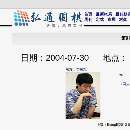
首页
最新棋局
最佳棋
周刊
定式
布局
对弈
第9
日期：2004-07-30 
黑方：
李映九
vs
（两人
上载：lirangli(20