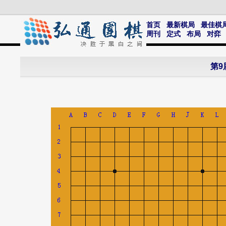
首页
最新棋局
最佳棋
周刊
定式
布局
对弈
第9