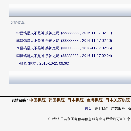
评论文章
李昌镐是人不是神,杀神之局! (88888888，2016-11-17 02:11)
李昌镐是人不是神,杀神之局! (88888888，2016-11-17 02:10)
李昌镐是人不是神,杀神之局! (88888888，2016-11-17 02:05)
李昌镐是人不是神,杀神之局! (88888888，2016-11-17 02:04)
小林觉 (网友，2010-10-25 09:36)
中国棋院
韩国棋院
日本棋院
台湾棋院
日本关西棋院
友情链接：
首页
关于我们 广告服务 
《中华人民共和国电信与信息服务业务经营许可证》京ICP证 120