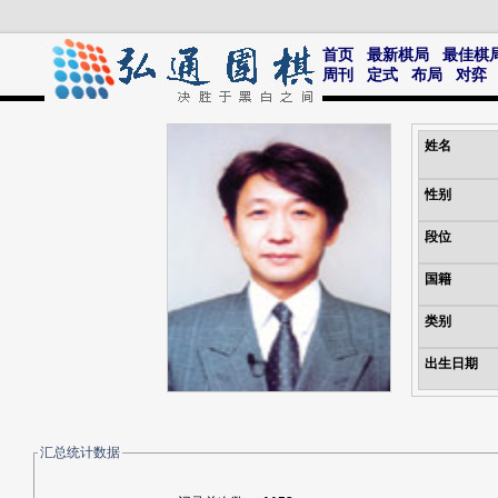
首页
最新棋局
最佳棋
周刊
定式
布局
对弈
姓名
性别
段位
国籍
类别
出生日期
汇总统计数据