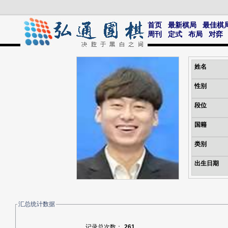
首页
最新棋局
最佳棋
周刊
定式
布局
对弈
姓名
性别
段位
国籍
类别
出生日期
汇总统计数据
记录总次数：
261