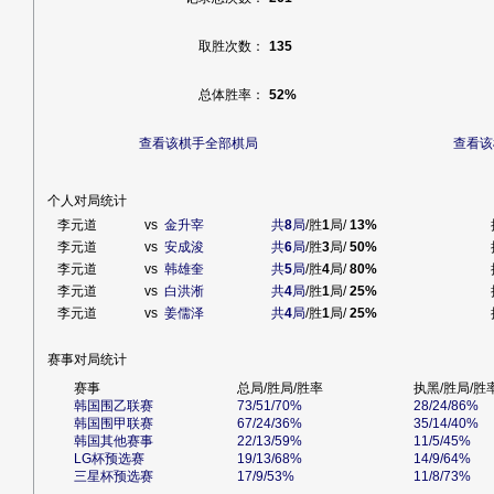
取胜次数：
135
总体胜率：
52%
查看该棋手全部棋局
查看该
个人对局统计
李元道
vs
金升宰
共
8
局
/胜
1
局/
13%
李元道
vs
安成浚
共
6
局
/胜
3
局/
50%
李元道
vs
韩雄奎
共
5
局
/胜
4
局/
80%
李元道
vs
白洪淅
共
4
局
/胜
1
局/
25%
李元道
vs
姜儒泽
共
4
局
/胜
1
局/
25%
赛事对局统计
赛事
总局/胜局/胜率
执黑/胜局/胜
韩国围乙联赛
73/51/70%
28/24/86%
韩国围甲联赛
67/24/36%
35/14/40%
韩国其他赛事
22/13/59%
11/5/45%
LG杯预选赛
19/13/68%
14/9/64%
三星杯预选赛
17/9/53%
11/8/73%