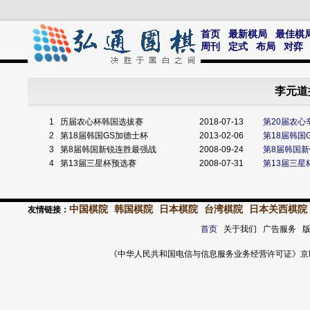
首页
最新棋局
最佳棋
周刊
定式
布局
对弈
李元道
1
历届农心杯韩国选拔赛
2018-07-13
第20届农
2
第18届韩国GS加德士杯
2013-02-06
第18届韩国
3
第8届韩国新锐连胜最强战
2008-09-24
第8届韩国
4
第13届三星杯预选赛
2008-07-31
第13届三星
中国棋院
韩国棋院
日本棋院
台湾棋院
日本关西棋院
友情链接：
首页
关于我们 广告服务 
《中华人民共和国电信与信息服务业务经营许可证》京ICP证 120