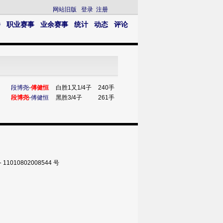
网站旧版
登录
注册
播
职业赛事
业余赛事
统计
动态
评论
段博尧
-
傅健恒
白胜1又1/4子
240手
段博尧
-
傅健恒
黑胜3/4子
261手
010802008544 号