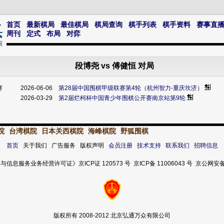
首页
最新棋局
最佳棋局
棋局查询
棋手列表
棋手资料
赛事直
周刊
定式
布局
对弈
段博尧 vs 傅健恒 对局
赛
2026-06-06
第28届中国围棋甲级联赛第4轮（杭州智力-重庆坎济）
2026-03-29
第2届烂柯杯中国青少年围棋公开赛南京站第9轮
院
台湾棋院
日本关西棋院
海峰棋院
野狐围棋
首页
关于我们 广告服务 版权声明
会员注册
技术支持
联系我们
招聘信息
服务业务经营许可证》京ICP证 120573 号 京ICP备 11006043 号 京公网安备 11
版权所有 2008-2012 北京弘通万众有限公司