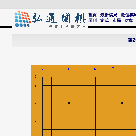
首页
最新棋局
最佳棋
周刊
定式
布局
对弈
第