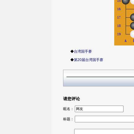
◆
台湾国手赛
◆
第20届台湾国手赛
请您评论
昵名：
标题：