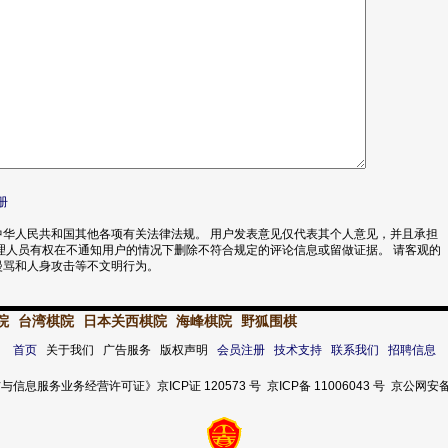
册
华人民共和国其他各项有关法律法规。 用户发表意见仅代表其个人意见，并且承担
理人员有权在不通知用户的情况下删除不符合规定的评论信息或留做证据。 请客观的
漫骂和人身攻击等不文明行为。
院
台湾棋院
日本关西棋院
海峰棋院
野狐围棋
首页
关于我们 广告服务 版权声明
会员注册
技术支持
联系我们
招聘信息
服务业务经营许可证》京ICP证 120573 号 京ICP备 11006043 号 京公网安备 11