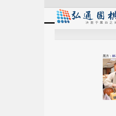
黑方：
林