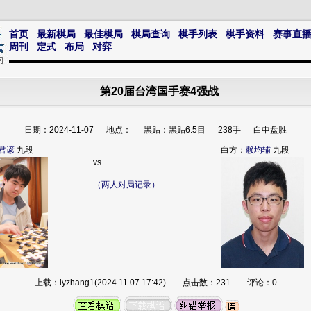
首页
最新棋局
最佳棋局
棋局查询
棋手列表
棋手资料
赛事直
周刊
定式
布局
对弈
第20届台湾国手赛4强战
日期：2024-11-07 地点： 黑贴：黑贴6.5目 238手 白中盘胜
君谚
九段
白方：
赖均辅
九段
vs
（两人对局记录）
上载：lyzhang1(2024.11.07 17:42) 点击数：231 评论：0