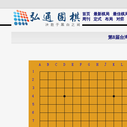
首页
最新棋局
最佳棋
周刊
定式
布局
对弈
第8届台