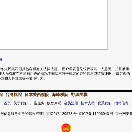
册
华人民共和国其他各项有关法律法规。 用户发表意见仅代表其个人意见，并且承担
理人员有权在不通知用户的情况下删除不符合规定的评论信息或留做证据。 请客观的
漫骂和人身攻击等不文明行为。
院
台湾棋院
日本关西棋院
海峰棋院
野狐围棋
首页
关于我们 广告服务 版权声明
会员注册
技术支持
联系我们
招聘信息
服务业务经营许可证》京ICP证 120573 号 京ICP备 11006043 号 京公网安备 11