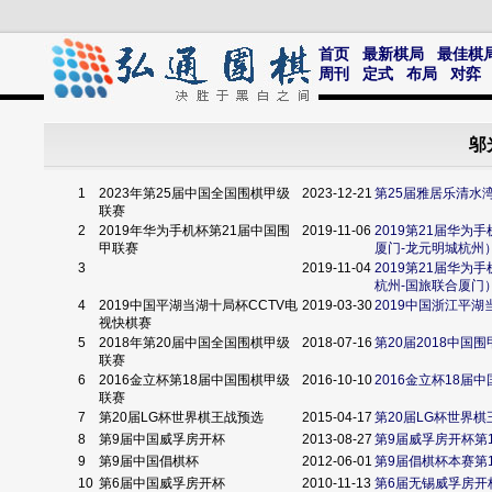
首页
最新棋局
最佳棋
周刊
定式
布局
对弈
邬
1
2023年第25届中国全国围棋甲级
2023-12-21
第25届雅居乐清水
联赛
2
2019年华为手机杯第21届中国围
2019-11-06
2019第21届华
甲联赛
厦门-龙元明城杭州
3
2019-11-04
2019第21届华
杭州-国旅联合厦门
4
2019中国平湖当湖十局杯CCTV电
2019-03-30
2019中国浙江平湖
视快棋赛
5
2018年第20届中国全国围棋甲级
2018-07-16
第20届2018中国
联赛
6
2016金立杯第18届中国围棋甲级
2016-10-10
2016金立杯18届中
联赛
7
第20届LG杯世界棋王战预选
2015-04-17
第20届LG杯世界棋
8
第9届中国威孚房开杯
2013-08-27
第9届威孚房开杯第
9
第9届中国倡棋杯
2012-06-01
第9届倡棋杯本赛第
10
第6届中国威孚房开杯
2010-11-13
第6届无锡威孚房开