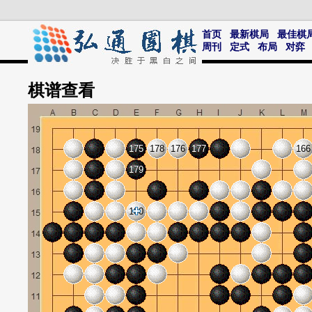
首页
最新棋局
最佳棋
周刊
定式
布局
对弈
棋谱
查看
175
178
176
177
166
179
180