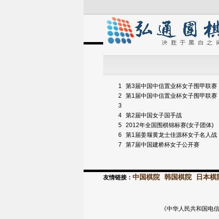
1
第3届中国中信置业杯女子围甲联赛
2
第1届中国中信置业杯女子围甲联赛
3
4
第2届中国女子国手战
5
2012年全国围棋锦标赛(女子团体)
6
第1届姜堰黄龙士佳源杯女子名人战
7
第7届中国建桥杯女子公开赛
中国棋院
韩国棋院
日本棋
友情链接：
《中华人民共和国电信与信息