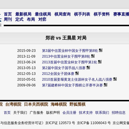
首页
最新棋局
最佳棋局
棋局查询
棋手列表
棋手资料
赛事直
周刊
定式
布局
对弈
郑岩 vs 王晨星 对局
2015-09-23
第3届中信置业杯中国女子围甲第8轮
2013-11-09
2013中信置业杯女子围甲第8轮
2013-06-24
2013首届中信置业杯女子围甲第1轮
2013-05-13
第2届中国女子国手战八强赛
2012-05-13
2012全国女子团体赛
2010-05-01
2010首届姜堰黄龙士佳源杯女子名人战八强赛
2009-09-06
第7届建桥杯中国女子围棋公开赛半决赛
院
台湾棋院
日本关西棋院
海峰棋院
野狐围棋
首页
关于我们 广告服务 版权声明
会员注册
技术支持
联系我们
招聘信息
服务业务经营许可证》京ICP证 120573 号 京ICP备 11006043 号 京公网安备 11