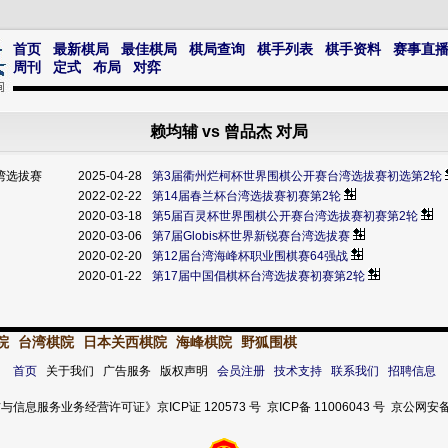
首页
最新棋局
最佳棋局
棋局查询
棋手列表
棋手资料
赛事直
周刊
定式
布局
对弈
赖均辅 vs 曾品杰 对局
湾选拔赛
2025-04-28
第3届衢州烂柯杯世界围棋公开赛台湾选拔赛初选第2轮
2022-02-22
第14届春兰杯台湾选拔赛初赛第2轮
2020-03-18
第5届百灵杯世界围棋公开赛台湾选拔赛初赛第2轮
2020-03-06
第7届Globis杯世界新锐赛台湾选拔赛
2020-02-20
第12届台湾海峰杯职业围棋赛64强战
2020-01-22
第17届中国倡棋杯台湾选拔赛初赛第2轮
院
台湾棋院
日本关西棋院
海峰棋院
野狐围棋
首页
关于我们 广告服务 版权声明
会员注册
技术支持
联系我们
招聘信息
服务业务经营许可证》京ICP证 120573 号 京ICP备 11006043 号 京公网安备 11