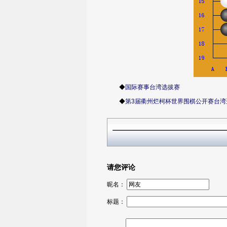
◆
国际赛事台湾选拔赛
◆
第3届衢州烂柯杯世界围棋公开赛台湾
请您评论
昵名：
标题：