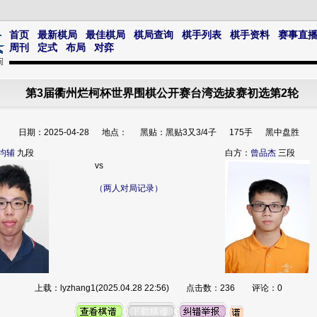
首页
最新棋局
最佳棋局
棋局查询
棋手列表
棋手资料
赛事直
周刊
定式
布局
对弈
第3届衢州烂柯杯世界围棋公开赛台湾选拔赛初选第2轮
日期：2025-04-28 地点： 黑贴：黑贴3又3/4子 175手 黑中盘胜
均辅
九段
白方：
曾品杰
三段
vs
（两人对局记录）
上载：lyzhang1(2025.04.28 22:56) 点击数：236 评论：0