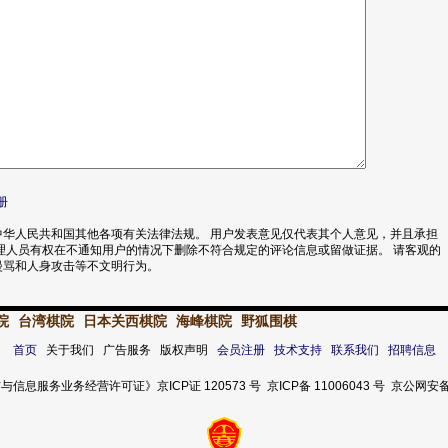
册
华人民共和国其他各项有关法律法规。 用户发表意见仅代表其个人意见，并且承担
理人员有权在不通知用户的情况下删除不符合规定的评论信息或留做证据。 请客观的
漫骂和人身攻击等不文明行为。
院
台湾棋院
日本关西棋院
海峰棋院
野狐围棋
首页
关于我们 广告服务 版权声明
会员注册
技术支持
联系我们
招聘信息
服务业务经营许可证》京ICP证 120573 号 京ICP备 11006043 号 京公网安备 11