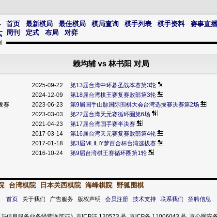
首页
最新棋局
最佳棋局
棋局查询
棋手列表
棋手资料
赛事直
周刊
定式
布局
对弈
赖均辅 vs 林书阳 对局
2025-09-22
第13届台湾中环碁圣战本赛第3轮
2024-12-09
第18届台湾棋王赛复赛败部第3轮
拔赛
2023-06-23
第9届国手山脉国际围棋大会台湾选拔赛决赛第2场
2023-03-03
第22届台湾天元赛循环圈第6场
2021-04-23
第17届台湾国手赛半决赛
2017-03-14
第16届台湾天元赛复赛败部第4轮
2017-01-18
第3届MLILIY梦百合杯台湾选拔赛
2016-10-24
第9届台湾棋王赛循环圈第1轮
院
台湾棋院
日本关西棋院
海峰棋院
野狐围棋
首页
关于我们 广告服务 版权声明
会员注册
技术支持
联系我们
招聘信息
服务业务经营许可证》京ICP证 120573 号 京ICP备 11006043 号 京公网安备 11