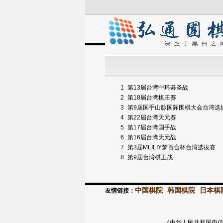
1
第13届台湾中环碁圣战
2
第18届台湾棋王赛
3
第9届国手山脉国际围棋大会台湾选
4
第22届台湾天元赛
5
第17届台湾国手战
6
第16届台湾天元战
7
第3届MLILIY梦百合杯台湾选拔赛
8
第9届台湾棋王战
中国棋院
韩国棋院
日本棋
友情链接：
《中华人民共和国电信与信息