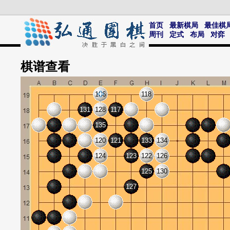
首页
最新棋局
最佳棋
周刊
定式
布局
对弈
棋谱
查看
136
118
131
128
117
135
120
121
133
134
124
123
122
126
125
130
127