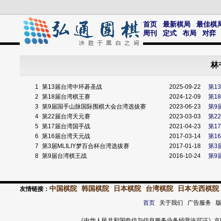
首页
最新棋局
最佳棋
周刊
定式
布局
对弈
林
1
第13届台湾中环碁圣战
2025-09-22
第1
2
第18届台湾棋王赛
2024-12-09
第1
3
第9届国手山脉国际围棋大会台湾选拔赛
2023-06-23
第9
4
第22届台湾天元赛
2023-03-03
第2
5
第17届台湾国手战
2021-04-23
第1
6
第16届台湾天元战
2017-03-14
第1
7
第3届MLILIY梦百合杯台湾选拔赛
2017-01-18
第3
8
第9届台湾棋王战
2016-10-24
第9
中国棋院
韩国棋院
日本棋院
台湾棋院
日本关西棋院
友情链接：
首页
关于我们 广告服务 
《中华人民共和国电信与信息服务业务经营许可证》京ICP证 120