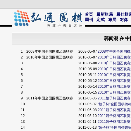
首页
最新棋局
最佳棋
周刊
定式
布局
对弈
郭闻潮 在 
1
2008年中国全国围棋乙级联赛
2008-05-07
2008年中国全国围
2
2010年中国全国围棋乙级联赛
2010-05-07
2010广日杯围乙联赛
3
2010-05-08
2010广日杯围乙联赛
4
2010-05-09
2010广日杯围乙联赛
5
2010-05-11
2010广日杯围乙联
6
2010-05-12
2010广日杯围乙联
7
2010-05-14
2010广日杯围乙联
8
2010-05-15
2010广日杯围乙联
9
2011年中国全国围棋乙级联赛
2011-05-06
2011娇子杯围乙联赛
10
2011-05-07
“娇子杯”全国围棋锦
11
2011-05-08
2011娇子杯围乙联赛
12
2011-05-10
2011娇子杯围乙联赛
13
2011-05-11
2011娇子杯围乙联赛
14
2011-05-13
“娇子杯”全国围棋锦