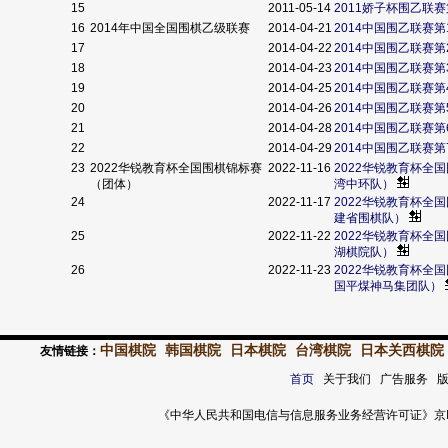
15
2011-05-14
2011娇子杯围乙联赛
16
2014年中国全国围棋乙级联赛
2014-04-21
2014中国围乙联赛第
17
2014-04-22
2014中国围乙联赛第
18
2014-04-23
2014中国围乙联赛第
19
2014-04-25
2014中国围乙联赛第
20
2014-04-26
2014中国围乙联赛第
21
2014-04-28
2014中国围乙联赛第
22
2014-04-29
2014中国围乙联赛第
23
2022华锐教育杯全国围棋锦标赛
2022-11-16
2022华锐教育杯全
（团体）
湾中环队）
24
2022-11-17
2022华锐教育杯全
建省围棋队）
25
2022-11-22
2022华锐教育杯全
湖棋院队）
26
2022-11-23
2022华锐教育杯全
国平煤神马集团队）
中国棋院
韩国棋院
日本棋院
台湾棋院
日本关西棋院
友情链接：
首页
关于我们 广告服务 
《中华人民共和国电信与信息服务业务经营许可证》京ICP证 120