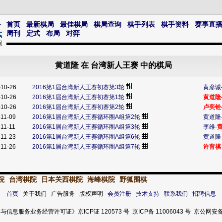
首页
最新棋局
最佳棋局
棋局查询
棋手列表
棋手资料
赛事直
周刊
定式
布局
对弈
黄道隆 在 台湾新人王赛 中的棋局
-10-26
2016第1届台湾新人王赛初赛第3轮
黄彦诚
-10-26
2016第1届台湾新人王赛初赛第1轮
黄道隆
-10-26
2016第1届台湾新人王赛初赛第2轮
卢奕铨
-11-09
2016第1届台湾新人王赛循环圈A组第2轮
黄道隆
11-11
2016第1届台湾新人王赛循环圈A组第3轮
李维
-
-11-23
2016第1届台湾新人王赛循环圈A组第6轮
黄道隆
-11-26
2016第1届台湾新人王赛循环圈A组第7轮
许育祺
院
台湾棋院
日本关西棋院
海峰棋院
野狐围棋
首页
关于我们 广告服务 版权声明
会员注册
技术支持
联系我们
招聘信息
服务业务经营许可证》京ICP证 120573 号 京ICP备 11006043 号 京公网安备 11