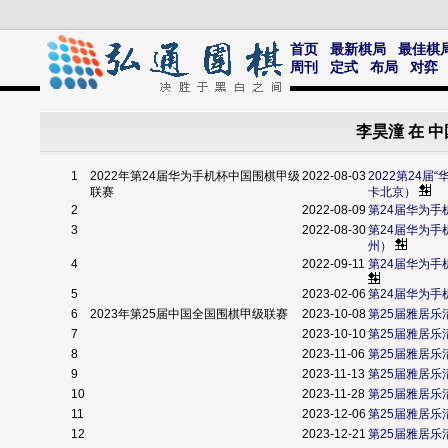
首页
最新棋局
最佳棋
周刊
定式
布局
对弈
李昊潼 在 
1
2022年第24届华为手机杯中国围棋甲级
2022-08-03
2022第24
联赛
卡北京）
2
2022-08-09
第24届华为手
3
2022-08-30
第24届华为手
州）
4
2022-09-11
第24届华为手
5
2023-02-06
第24届华为手
6
2023年第25届中国全国围棋甲级联赛
2023-10-08
第25届雅居乐
7
2023-10-10
第25届雅居乐
8
2023-11-06
第25届雅居乐
9
2023-11-13
第25届雅居乐
10
2023-11-28
第25届雅居乐
11
2023-12-06
第25届雅居乐
12
2023-12-21
第25届雅居乐