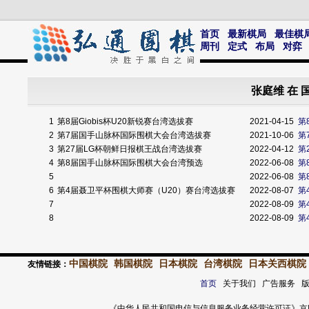
首页
最新棋局
最佳棋
周刊
定式
布局
对弈
张庭维 在
1
第8届Giobis杯U20新锐赛台湾选拔赛
2021-04-15
第
2
第7届国手山脉杯国际围棋大会台湾选拔赛
2021-10-06
第
3
第27届LG杯朝鲜日报棋王战台湾选拔赛
2022-04-12
第
4
第8届国手山脉杯国际围棋大会台湾预选
2022-06-08
第
5
2022-06-08
第
6
第4届聂卫平杯围棋大师赛（U20）赛台湾选拔赛
2022-08-07
第
7
2022-08-09
第
8
2022-08-09
第
中国棋院
韩国棋院
日本棋院
台湾棋院
日本关西棋院
友情链接：
首页
关于我们 广告服务 
《中华人民共和国电信与信息服务业务经营许可证》京ICP证 120