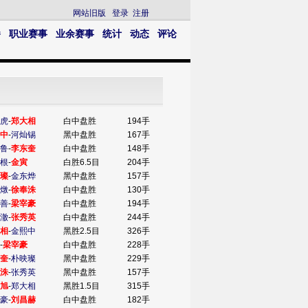
网站旧版
登录
注册
播
职业赛事
业余赛事
统计
动态
评论
虎
-
郑大相
白中盘胜
194手
中
-
河灿锡
黑中盘胜
167手
鲁
-
李东奎
白中盘胜
148手
根
-
金寅
白胜6.5目
204手
璨
-
金东烨
黑中盘胜
157手
燉
-
徐奉洙
白中盘胜
130手
善
-
梁宰豪
白中盘胜
194手
澈
-
张秀英
白中盘胜
244手
相
-
金熙中
黑胜2.5目
326手
-
梁宰豪
白中盘胜
228手
奎
-
朴映璨
黑中盘胜
229手
洙
-
张秀英
黑中盘胜
157手
旭
-
郑大相
黑胜1.5目
315手
豪
-
刘昌赫
白中盘胜
182手