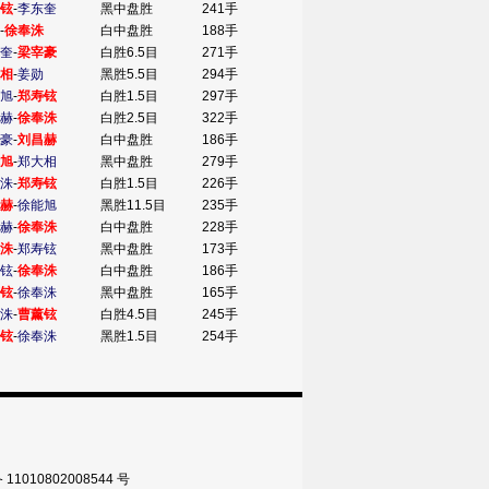
铉
-
李东奎
黑中盘胜
241手
-
徐奉洙
白中盘胜
188手
奎
-
梁宰豪
白胜6.5目
271手
相
-
姜勋
黑胜5.5目
294手
旭
-
郑寿铉
白胜1.5目
297手
赫
-
徐奉洙
白胜2.5目
322手
豪
-
刘昌赫
白中盘胜
186手
旭
-
郑大相
黑中盘胜
279手
洙
-
郑寿铉
白胜1.5目
226手
赫
-
徐能旭
黑胜11.5目
235手
赫
-
徐奉洙
白中盘胜
228手
洙
-
郑寿铉
黑中盘胜
173手
铉
-
徐奉洙
白中盘胜
186手
铉
-
徐奉洙
黑中盘胜
165手
洙
-
曹薰铉
白胜4.5目
245手
铉
-
徐奉洙
黑胜1.5目
254手
010802008544 号