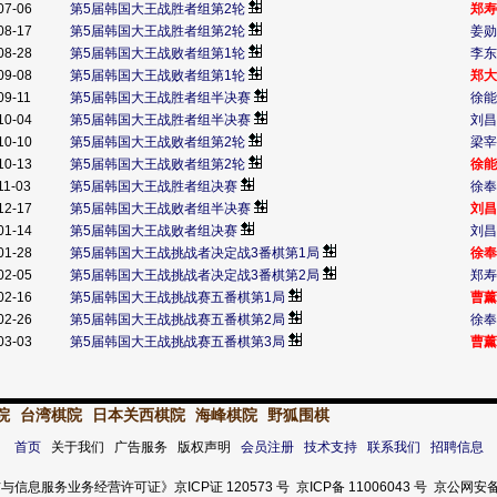
07-06
第5届韩国大王战胜者组第2轮
郑寿
08-17
第5届韩国大王战胜者组第2轮
姜勋
08-28
第5届韩国大王战败者组第1轮
李东
09-08
第5届韩国大王战败者组第1轮
郑大
09-11
第5届韩国大王战胜者组半决赛
徐能
10-04
第5届韩国大王战胜者组半决赛
刘昌
10-10
第5届韩国大王战败者组第2轮
梁宰
10-13
第5届韩国大王战败者组第2轮
徐能
11-03
第5届韩国大王战胜者组决赛
徐奉
12-17
第5届韩国大王战败者组半决赛
刘昌
01-14
第5届韩国大王战败者组决赛
刘昌
01-28
第5届韩国大王战挑战者决定战3番棋第1局
徐奉
02-05
第5届韩国大王战挑战者决定战3番棋第2局
郑寿
02-16
第5届韩国大王战挑战赛五番棋第1局
曹薰
02-26
第5届韩国大王战挑战赛五番棋第2局
徐奉
03-03
第5届韩国大王战挑战赛五番棋第3局
曹薰
院
台湾棋院
日本关西棋院
海峰棋院
野狐围棋
首页
关于我们 广告服务 版权声明
会员注册
技术支持
联系我们
招聘信息
服务业务经营许可证》京ICP证 120573 号 京ICP备 11006043 号 京公网安备 11