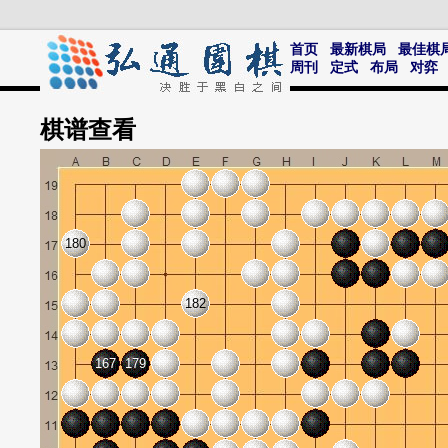
首页
最新棋局
最佳棋
周刊
定式
布局
对弈
棋谱
查看
180
182
167
179