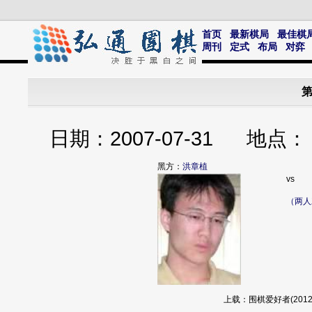
首页
最新棋局
最佳棋
周刊
定式
布局
对弈
第
日期：2007-07-31 
黑方：
洪章植
vs
（两人
上载：围棋爱好者(2012