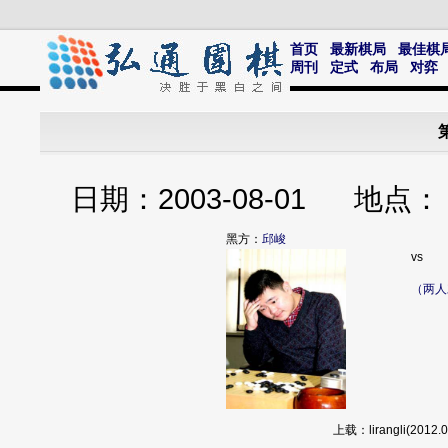
首页
最新棋局
最佳棋
周刊
定式
布局
对弈
日期：2003-08-01 
黑方：
邱峻
vs
（两人
上载：lirangli(20