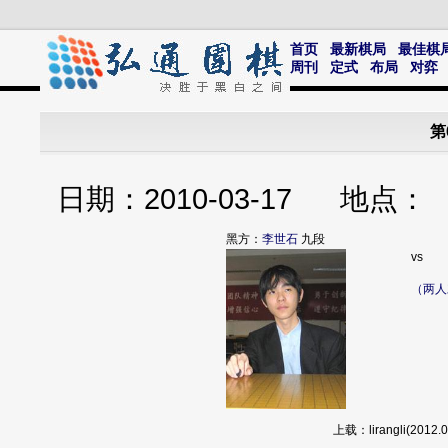
首页
最新棋局
最佳棋
周刊
定式
布局
对弈
第
日期：2010-03-17 地
黑方：
李世石
九段
vs
（两人
上载：lirangli(20