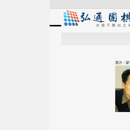
黑方：
梁