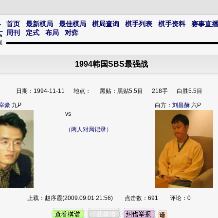
首页
最新棋局
最佳棋局
棋局查询
棋手列表
棋手资料
赛事直
周刊
定式
布局
对弈
1994韩国SBS最强战
日期：1994-11-11 地点： 黑贴：黑贴5.5目 218手 白胜5.5目
宰豪
九P
白方：
刘昌赫
六P
vs
（两人对局记录）
上载：赵序霞(2009.09.01 21:56) 点击数：691 评论：0