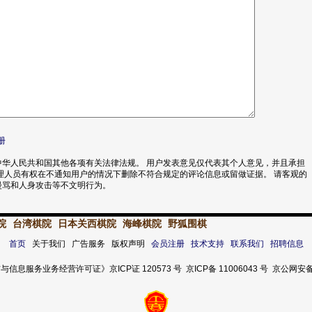
册
华人民共和国其他各项有关法律法规。 用户发表意见仅代表其个人意见，并且承担
理人员有权在不通知用户的情况下删除不符合规定的评论信息或留做证据。 请客观的
漫骂和人身攻击等不文明行为。
院
台湾棋院
日本关西棋院
海峰棋院
野狐围棋
首页
关于我们 广告服务 版权声明
会员注册
技术支持
联系我们
招聘信息
服务业务经营许可证》京ICP证 120573 号 京ICP备 11006043 号 京公网安备 11