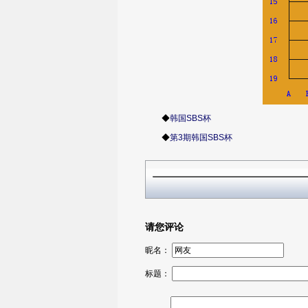
◆
韩国SBS杯
◆
第3期韩国SBS杯
请您评论
昵名：
标题：