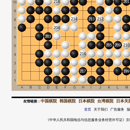
218
201
214
213
212
204
203
205
209
210
216
217
199
中国棋院
韩国棋院
日本棋院
台湾棋院
日本关
友情链接：
首页
关于我们 广告服务 
《中华人民共和国电信与信息服务业务经营许可证》京ICP证 120