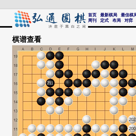
首页
最新棋局
最佳棋
周刊
定式
布局
对弈
棋谱
查看
211
202
200