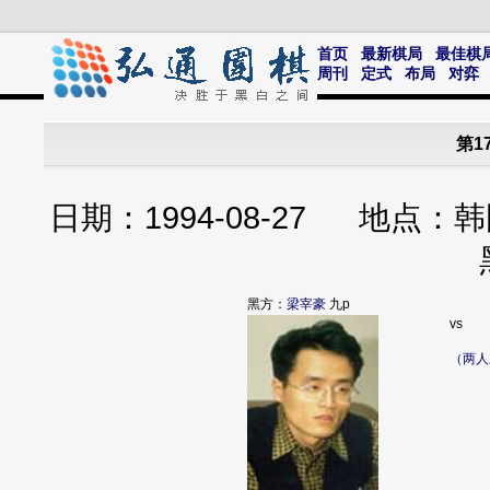
首页
最新棋局
最佳棋
周刊
定式
布局
对弈
第1
日期：1994-08-27 地
黑方：
梁宰豪
九p
vs
（两人