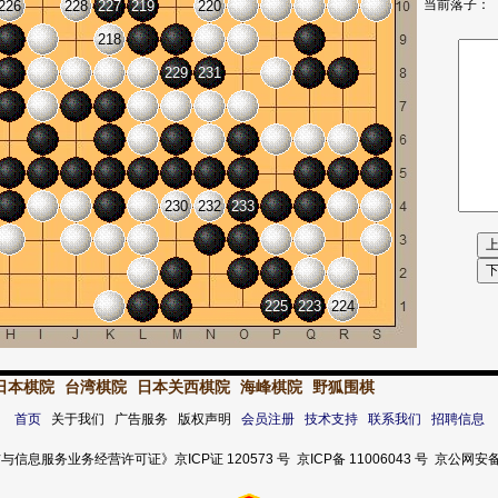
当前落子：
226
228
227
219
220
218
229
231
230
232
233
225
223
224
日本棋院
台湾棋院
日本关西棋院
海峰棋院
野狐围棋
首页
关于我们 广告服务 版权声明
会员注册
技术支持
联系我们
招聘信息
服务业务经营许可证》京ICP证 120573 号 京ICP备 11006043 号 京公网安备 11