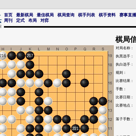
首页
最新棋局
最佳棋局
棋局查询
棋手列表
棋手资料
赛事直
周刊
定式
布局
对弈
棋局
对局名称：
216
217
执黑选手：
执白选手：
规则：
比赛结果：
手数：
比赛日期：
比赛地点：
落子手数：
221