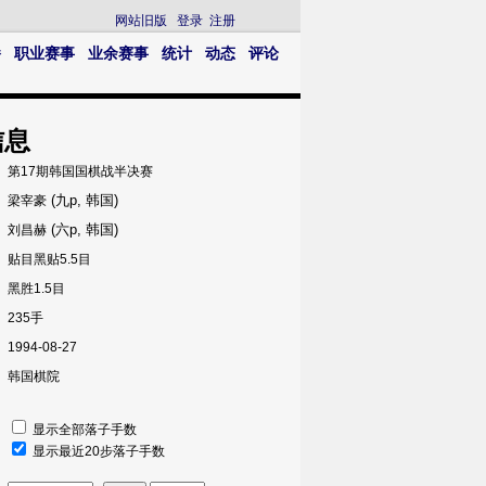
网站旧版
登录
注册
播
职业赛事
业余赛事
统计
动态
评论
信息
第17期韩国国棋战半决赛
(九p, 韩国)
梁宰豪
(六p, 韩国)
刘昌赫
贴目黑贴5.5目
黑胜1.5目
235手
1994-08-27
韩国棋院
显示全部落子手数
显示最近20步落子手数