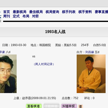
首页
最新棋局
最佳棋局
棋局查询
棋手列表
棋手资料
赛事直
周刊
定式
布局
对弈
1993名人战
日期：1993-03-30 地点：韩国棋院 黑贴：黑贴5.5目 254手 白胜5.0目
宰豪
八d
白方：
刘昌赫
五d
vs
（两人对局记录）
上载：赵序霞(2009.09.01 21:55) 点击数：752 评论：0