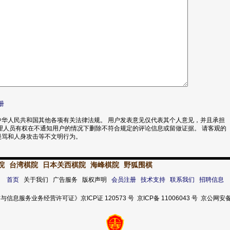
册
华人民共和国其他各项有关法律法规。 用户发表意见仅代表其个人意见，并且承担
理人员有权在不通知用户的情况下删除不符合规定的评论信息或留做证据。 请客观的
漫骂和人身攻击等不文明行为。
院
台湾棋院
日本关西棋院
海峰棋院
野狐围棋
首页
关于我们 广告服务 版权声明
会员注册
技术支持
联系我们
招聘信息
服务业务经营许可证》京ICP证 120573 号 京ICP备 11006043 号 京公网安备 11