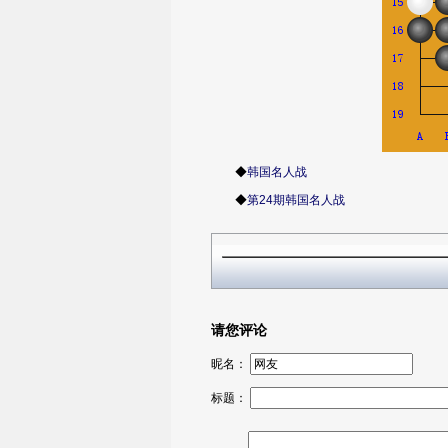
◆
韩国名人战
◆
第24期韩国名人战
请您评论
昵名：
标题：