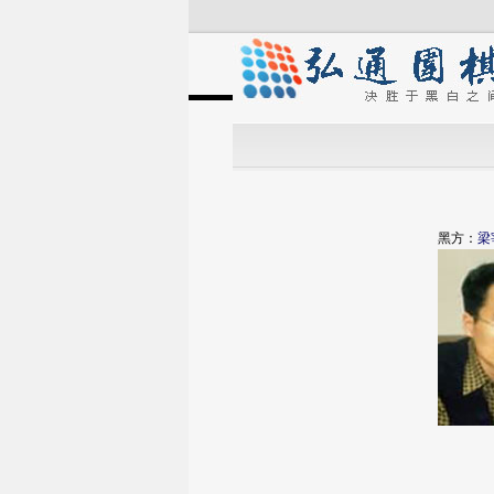
黑方：
梁