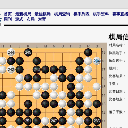
首页
最新棋局
最佳棋局
棋局查询
棋手列表
棋手资料
赛事直
周刊
定式
布局
对弈
棋局
对局名称：
244
245
执黑选手：
执白选手：
254
规则：
242
243
比赛结果：
手数：
比赛日期：
比赛地点：
落子手数：
251
247
235