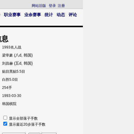
网站旧版
登录
注册
播
职业赛事
业余赛事
统计
动态
评论
信息
1993名人战
(八d, 韩国)
梁宰豪
(五d, 韩国)
刘昌赫
贴目黑贴5.5目
白胜5.0目
254手
1993-03-30
韩国棋院
显示全部落子手数
显示最近20步落子手数