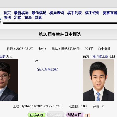
首页
最新棋局
最佳棋局
棋局查询
棋手列表
棋手资料
赛事直
周刊
定式
布局
对弈
第16届春兰杯日本预选
日期：2026-03-27 地点： 黑贴：黑贴3又3/4子 204手 白中盘胜
正麒
九段
白方：
福冈航太朗
七段
vs
（两人对局记录）
上载：lyzhang1(2026.03.27 17:48) 点击数：188 评论：0