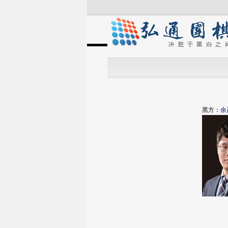
黑方：
余