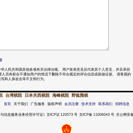
册
华人民共和国其他各项有关法律法规。 用户发表意见仅代表其个人意见，并且承担
理人员有权在不通知用户的情况下删除不符合规定的评论信息或留做证据。 请客观的
漫骂和人身攻击等不文明行为。
院
台湾棋院
日本关西棋院
海峰棋院
野狐围棋
首页
关于我们 广告服务 版权声明
会员注册
技术支持
联系我们
招聘信息
服务业务经营许可证》京ICP证 120573 号 京ICP备 11006043 号 京公网安备 11