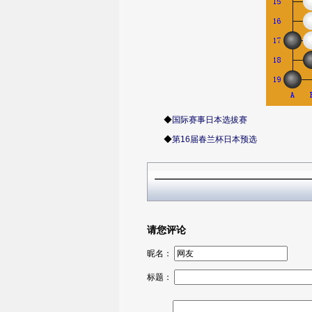
◆
国际赛事日本选拔赛
◆
第16届春兰杯日本预选
请您评论
昵名：
标题：