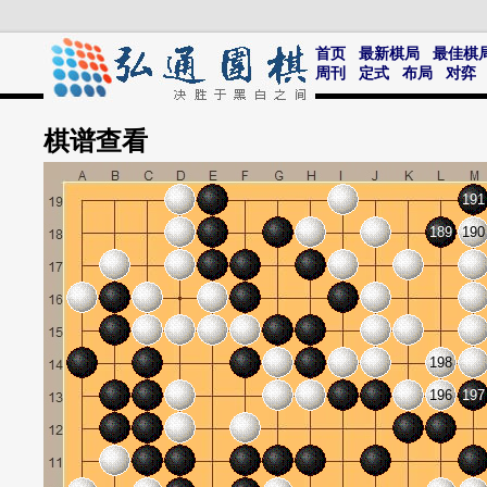
首页
最新棋局
最佳棋
周刊
定式
布局
对弈
棋谱
查看
191
189
190
198
196
197