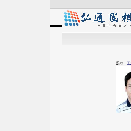
黑方：
王