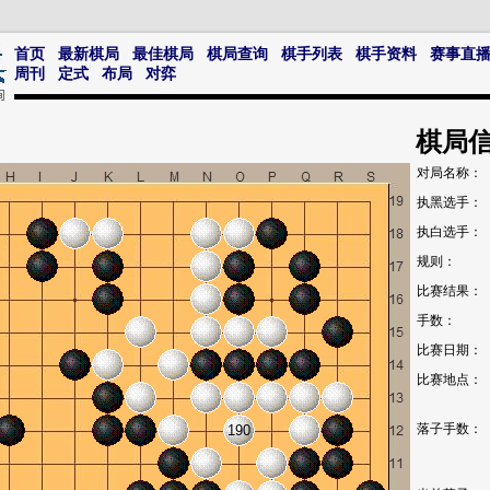
首页
最新棋局
最佳棋局
棋局查询
棋手列表
棋手资料
赛事直
周刊
定式
布局
对弈
棋局
对局名称：
执黑选手：
执白选手：
规则：
比赛结果：
手数：
比赛日期：
比赛地点：
落子手数：
190