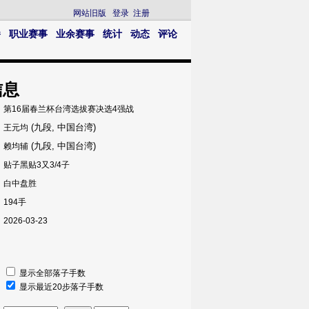
网站旧版
登录
注册
播
职业赛事
业余赛事
统计
动态
评论
信息
第16届春兰杯台湾选拔赛决选4强战
(九段, 中国台湾)
王元均
(九段, 中国台湾)
赖均辅
贴子黑贴3又3/4子
白中盘胜
194手
2026-03-23
显示全部落子手数
显示最近20步落子手数