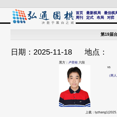
首页
最新棋局
最佳棋
周刊
定式
布局
对弈
第19届
日期：2025-11-18 地点
黑方：
卢奕铨
六段
vs
（两人
上载：lyzhang1(20