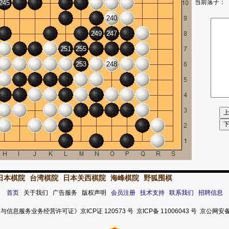
当前落子：
245
240
249
247
251
255
253
248
日本棋院
台湾棋院
日本关西棋院
海峰棋院
野狐围棋
首页
关于我们 广告服务 版权声明
会员注册
技术支持
联系我们
招聘信息
服务业务经营许可证》京ICP证 120573 号 京ICP备 11006043 号 京公网安备 11