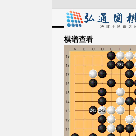
棋谱
查看
237
243
242