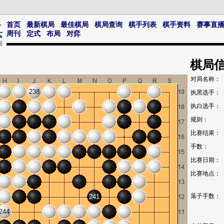
首页
最新棋局
最佳棋局
棋局查询
棋手列表
棋手资料
赛事直
周刊
定式
布局
对弈
棋局
对局名称：
238
执黑选手：
执白选手：
规则：
比赛结果：
手数：
比赛日期：
比赛地点：
落子手数：
241
244