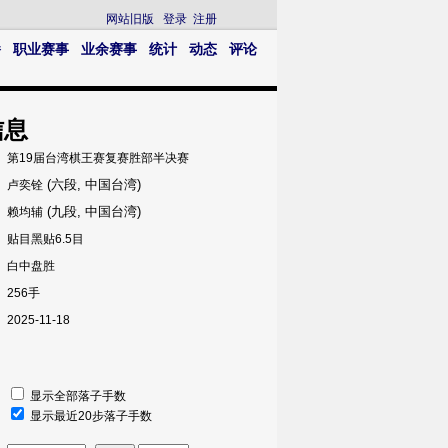
网站旧版
登录
注册
播
职业赛事
业余赛事
统计
动态
评论
信息
第19届台湾棋王赛复赛胜部半决赛
(六段, 中国台湾)
卢奕铨
(九段, 中国台湾)
赖均辅
贴目黑贴6.5目
白中盘胜
256手
2025-11-18
显示全部落子手数
显示最近20步落子手数