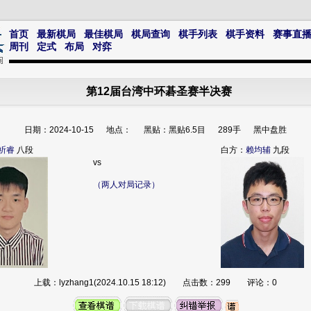
首页
最新棋局
最佳棋局
棋局查询
棋手列表
棋手资料
赛事直
周刊
定式
布局
对弈
第12届台湾中环碁圣赛半决赛
日期：2024-10-15 地点： 黑贴：黑贴6.5目 289手 黑中盘胜
祈睿
八段
白方：
赖均辅
九段
vs
（两人对局记录）
上载：lyzhang1(2024.10.15 18:12) 点击数：299 评论：0