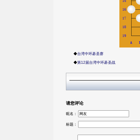
◆
台湾中环碁圣赛
◆
第12届台湾中环碁圣战
请您评论
昵名：
标题：