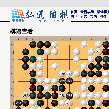
首页
最新棋局
最佳棋
周刊
定式
布局
对弈
棋谱
查看
276
280
272
279
271
282
288
285
283
286