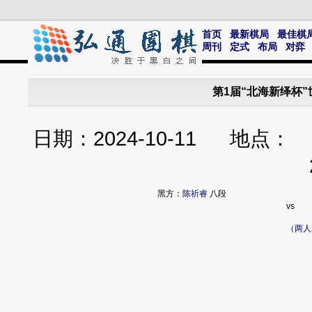
首页
最新棋局
最佳棋
周刊
定式
布局
对弈
第1届“北海新绎杯
日期：2024-10-11 地点
黑方：
陈祈睿
八段
vs
（两人