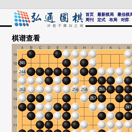
首页
最新棋局
最佳棋
周刊
定式
布局
对弈
棋谱
查看
245
244
262
256
258
255
257
247