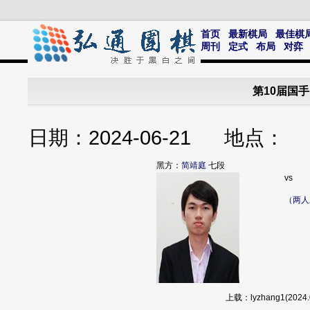
首页
最新棋局
最佳棋
周刊
定式
布局
对弈
第10届国
日期：2024-06-21 地点
黑方：
简靖庭
七段
vs
（两人
上载：lyzhang1(20