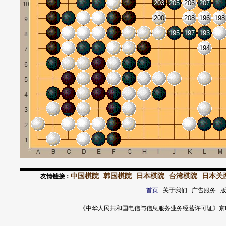
203
205
206
207
200
208
196
198
195
197
193
194
中国棋院
韩国棋院
日本棋院
台湾棋院
日本关
友情链接：
首页
关于我们 广告服务 
《中华人民共和国电信与信息服务业务经营许可证》京ICP证 120