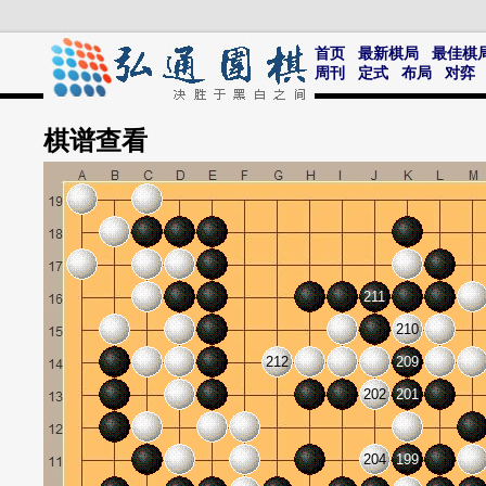
首页
最新棋局
最佳棋
周刊
定式
布局
对弈
棋谱
查看
211
210
212
209
202
201
204
199